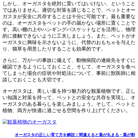
しかし、オーガスタを絶対に置いてはいけない、ということ
ではありません。適切な対策を講じることで、ペットとオー
ガスタが安全に共存することは十分に可能です。最も重要な
のは、オーガスタをペットの手の届かない場所に置くことで
す。高い棚の上やハンギングバスケットなどを活用し、物理
的に接触できないように工夫しましょう。また、ペットがオ
ーガスタに興味を示さないように、代替のおもちゃを与えた
り、猫草を用意したりすることも効果的です。
さらに、万が一の事故に備えて、動物病院の連絡先をすぐに
確認できるようにしておくこと、そして、オーガスタを食べ
てしまった場合の症状や対処法について、事前に獣医師に相
談しておくことも大切です。
オーガスタは、美しい葉を持つ魅力的な観葉植物です。正し
い知識と対策を持って、ペットとの安全な共存を実現し、オ
ーガスタのある暮らしを楽しみましょう。そして、ペットと
植物、両方が快適に過ごせる空間を作り上げてください。
オーガスタの正しい育て方を解説｜間違えると葉が丸まる・葉が割