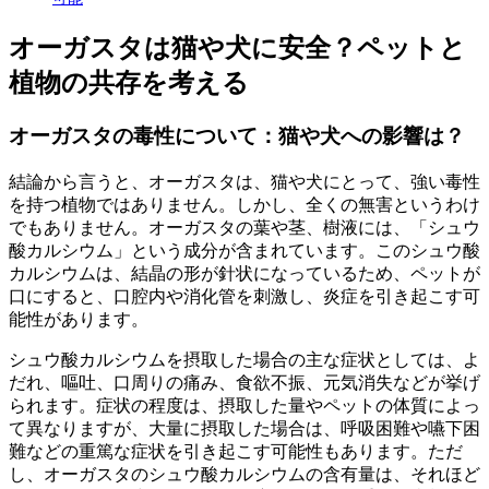
オーガスタは猫や犬に安全？ペットと
植物の共存を考える
オーガスタの毒性について：猫や犬への影響は？
結論から言うと、オーガスタは、猫や犬にとって、強い毒性
を持つ植物ではありません。しかし、全くの無害というわけ
でもありません。オーガスタの葉や茎、樹液には、「シュウ
酸カルシウム」という成分が含まれています。このシュウ酸
カルシウムは、結晶の形が針状になっているため、ペットが
口にすると、口腔内や消化管を刺激し、炎症を引き起こす可
能性があります。
シュウ酸カルシウムを摂取した場合の主な症状としては、よ
だれ、嘔吐、口周りの痛み、食欲不振、元気消失などが挙げ
られます。症状の程度は、摂取した量やペットの体質によっ
て異なりますが、大量に摂取した場合は、呼吸困難や嚥下困
難などの重篤な症状を引き起こす可能性もあります。ただ
し、オーガスタのシュウ酸カルシウムの含有量は、それほど