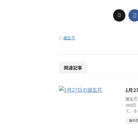
-
誕生花
関連記事
1月
誕生花
366
て、そ
誕生