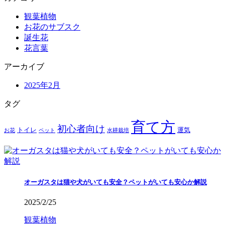
観葉植物
お花のサブスク
誕生花
花言葉
アーカイブ
2025年2月
タグ
育て方
初心者向け
トイレ
運気
お花
ペット
水耕栽培
オーガスタは猫や犬がいても安全？ペットがいても安心か解説
2025/2/25
観葉植物