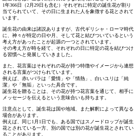
1年366日（2月29日も含む）それぞれに特定の誕生花が割り
当てられていて、その日に生まれた人を象徴する花とされて
います。
誕生花の由来は諸説ありますが、古代ギリシャ・ローマ時代
に、神々が特定の日や月、そして花と結びついているという
考え方があったことが起源の一つとされています。
その考え方が時を経て、それぞれの日に特定の花を結びつけ
る習慣へと発展していきました。
また、花言葉はそれぞれの花が持つ特徴やイメージから連想
される言葉がつけられています。
例えば、赤いバラは「愛情」や「情熱」、白いユリは「純
潔」や「無垢」といった具合です。
誕生花を贈ることは、その花が持つ花言葉を通じて、相手に
メッセージを伝えるという意味合いも持ちます。
注意点として、誕生花は国や地域、また解釈によって異なる
場合があります。
例えば、同じ1月1日でも、ある国ではスノードロップが誕生
花とされている一方、別の国では別の花が誕生花とされてい
ることがあります。