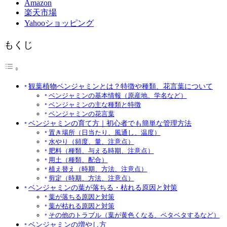
Amazon
楽天市場
Yahooショッピング
もくじ
観葉植物ベンジャミンとは？特徴や種類、花言葉について
ベンジャミンの基本情報（原産地、学名など）
ベンジャミンの主な種類と特徴
ベンジャミンの花言葉
ベンジャミンの育て方｜初心者でも簡単な管理方法
置き場所（日当たり、風通し、温度）
水やり（頻度、量、注意点）
肥料（種類、与える時期、注意点）
用土（種類、配合）
植え替え（時期、方法、注意点）
剪定（時期、方法、注意点）
ベンジャミンの葉が落ちる・枯れる原因と対策
葉が落ちる原因と対策
葉が枯れる原因と対策
その他のトラブル（葉が黄色くなる、ベタベタするなど）
ベンジャミンの増やし方