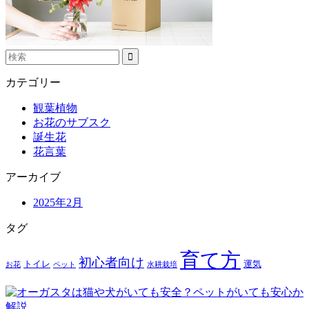
カテゴリー
観葉植物
お花のサブスク
誕生花
花言葉
アーカイブ
2025年2月
タグ
育て方
初心者向け
トイレ
運気
お花
ペット
水耕栽培