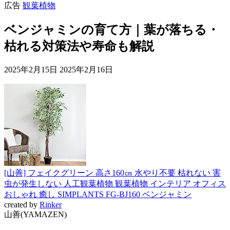
広告
観葉植物
ベンジャミンの育て方｜葉が落ちる・
枯れる対策法や寿命も解説
2025年2月15日
2025年2月16日
[山善] フェイクグリーン 高さ160㎝ 水やり不要 枯れない 害
虫が発生しない 人工観葉植物 観葉植物 インテリア オフィス
おしゃれ 癒し SIMPLANTS FG-BJ160 ベンジャミン
created by
Rinker
山善(YAMAZEN)