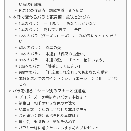
い意味も解説)
色ごとの注意点：誤解を避けるために
本数で変わるバラの花言葉：意味と選び方
1本のバラ：「一目惚れ」「あなたしかいない」
3本のバラ：「愛しています」「告白」
12本のバラ（ダーズンローズ）：「私の妻になってくださ
い」
40本のバラ：「真実の愛」
50本のバラ：「永遠」「偶然の出会い」
99本のバラ：「永遠の愛」「ずっと一緒にいよう」
108本のバラ：「結婚してください」
999本のバラ：「何度生まれ変わってもあなたを愛す」
本数を選ぶ際のポイント：シチュエーションと相手に合わ
せる
バラを贈る：シーン別のマナーと注意点
プロポーズ：定番は赤いバラ？本数は？
誕生日：相手の好きな色や本数で
結婚記念日：年数に合わせた本数や色を
お見舞い：避けるべき色や本数は？
送別会・退職祝い：感謝を込めて
バラと一緒に贈りたい：おすすめのプレゼント