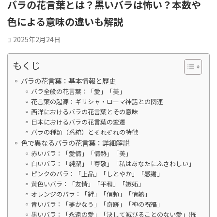
バラの花言葉とは？黒いバラは怖い？本数や
色による意味の違いも解説
2025年2月24日
もくじ
バラの花言葉：基本情報と歴史
バラ全般の花言葉：「愛」「美」
花言葉の起源：ギリシャ・ローマ神話との関連
西洋におけるバラの花言葉とその意味
日本におけるバラの花言葉の変遷
バラの種類（系統）とそれぞれの特徴
色で異なるバラの花言葉：詳細解説
赤いバラ：「愛情」「情熱」「美」
白いバラ：「純潔」「尊敬」「私はあなたにふさわしい」
ピンクのバラ：「上品」「しとやか」「感謝」
黄色いバラ：「友情」「平和」「嫉妬」
オレンジのバラ：「絆」「信頼」「情熱」
青いバラ：「夢かなう」「奇跡」「神の祝福」
黒いバラ：「永遠の愛」「決して滅びることのない愛」(怖