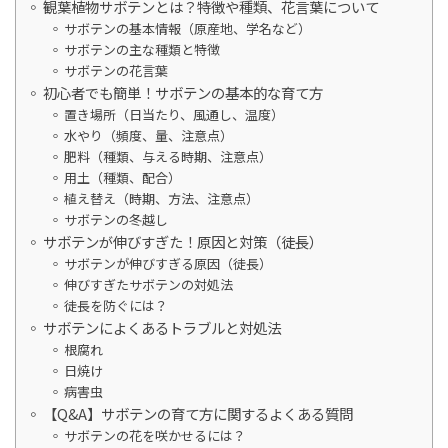
観葉植物サボテンとは？特徴や種類、花言葉について
サボテンの基本情報（原産地、学名など）
サボテンの主な種類と特徴
サボテンの花言葉
初心者でも簡単！サボテンの基本的な育て方
置き場所（日当たり、風通し、温度）
水やり（頻度、量、注意点）
肥料（種類、与える時期、注意点）
用土（種類、配合）
植え替え（時期、方法、注意点）
サボテンの冬越し
サボテンが伸びすぎた！原因と対策（徒長）
サボテンが伸びすぎる原因（徒長）
伸びすぎたサボテンの対処法
徒長を防ぐには？
サボテンによくあるトラブルと対処法
根腐れ
日焼け
病害虫
【Q&A】サボテンの育て方に関するよくある質問
サボテンの花を咲かせるには？