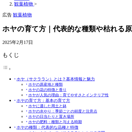
観葉植物
>
広告
観葉植物
ホヤの育て方｜代表的な種類や枯れる原
2025年2月17日
もくじ
ホヤ（サクララン）とは？基本情報と魅力
ホヤの原産地と種類
ホヤの花の特徴と香り
ホヤが人気の理由：育てやすさとインテリア性
ホヤの育て方：基本の育て方
ホヤに適した用土と鉢
ホヤの水やり：季節ごとの頻度と注意点
ホヤの日当たりと置き場所
ホヤの肥料：種類と与える時期
ホヤの種類：代表的な品種と特徴