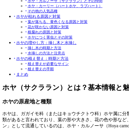
ホヤ・カルノーサ（サクララン）とその仲間
ホヤ・カーリー（ハートホヤ、ラブハート）
その他の人気品種
ホヤが枯れる原因と対策
葉が落ちる、黄色くなる原因と対策
花が咲かない原因と対策
根腐れの原因と対策
ホヤにつく害虫とその対策
ホヤの増やし方：挿し木と水挿し
挿し木の時期と方法
水挿しの方法と注意点
ホヤの植え替え：時期と方法
植え替えが必要なサイン
植え替えの手順
まとめ
ホヤ（サクララン）とは？基本情報と
ホヤの原産地と種類
ホヤは、ガガイモ科（またはキョウチクトウ科）ホヤ属に分類
類があると言われており、葉の形や大きさ、花の色や形など
ン」として流通しているのは、ホヤ・カルノーサ（Hoya car