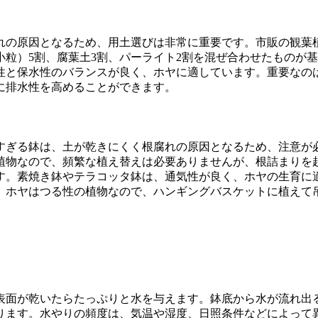
れの原因となるため、用土選びは非常に重要です。市販の観葉
粒）5割、腐葉土3割、パーライト2割を混ぜ合わせたものが
水性と保水性のバランスが良く、ホヤに適しています。重要なの
に排水性を高めることができます。
すぎる鉢は、土が乾きにくく根腐れの原因となるため、注意が
植物なので、頻繁な植え替えは必要ありませんが、根詰まりを
す。素焼き鉢やテラコッタ鉢は、通気性が良く、ホヤの生育に
、ホヤはつる性の植物なので、ハンギングバスケットに植えて
表面が乾いたらたっぷりと水を与えます。鉢底から水が流れ出
ます。水やりの頻度は、気温や湿度、日照条件などによって異