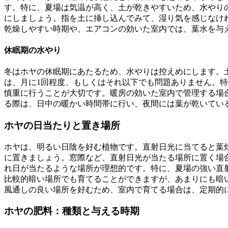
す。特に、夏場は気温が高く、土が乾きやすいため、水やり
にしましょう。指を土に挿し込んでみて、湿り気を感じなけ
乾燥しやすい時期や、エアコンの効いた室内では、葉水を与
休眠期の水やり
冬はホヤの休眠期にあたるため、水やりは控えめにします。
は、月に1回程度、もしくはそれ以下でも問題ありません。
慎重に行うことが大切です。暖房の効いた室内で管理する場
る際は、日中の暖かい時間帯に行い、夜間には葉が乾いてい
ホヤの日当たりと置き場所
ホヤは、明るい日陰を好む植物です。直射日光に当てると葉
に置きましょう。窓際など、直射日光が当たる場所に置く場
れ日が当たるような場所が理想的です。特に、夏場の強い直
比較的暗い場所でも育てることができますが、あまりにも暗
風通しの良い場所を好むため、室内で育てる場合は、定期的
ホヤの肥料：種類と与える時期