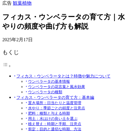
広告
観葉植物
フィカス・ウンベラータの育て方｜水
やりの頻度や曲げ方も解説
2025年2月17日
もくじ
フィカス・ウンベラータとは？特徴や魅力について
ウンベラータの基本情報
ウンベラータの花言葉と風水効果
ウンベラータの種類
フィカス・ウンベラータの育て方：基本編
置き場所：日当たりと温度管理
水やり：季節ごとの頻度と注意点
肥料：種類と与える時期
用土：水はけの良い土を選ぶ
植え替え：時期と手順、注意点
剪定：目的と適切な時期、方法