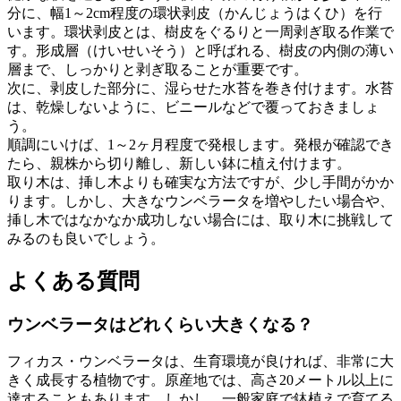
分に、幅1～2cm程度の環状剥皮（かんじょうはくひ）を行
います。環状剥皮とは、樹皮をぐるりと一周剥ぎ取る作業で
す。形成層（けいせいそう）と呼ばれる、樹皮の内側の薄い
層まで、しっかりと剥ぎ取ることが重要です。
次に、剥皮した部分に、湿らせた水苔を巻き付けます。水苔
は、乾燥しないように、ビニールなどで覆っておきましょ
う。
順調にいけば、1～2ヶ月程度で発根します。発根が確認でき
たら、親株から切り離し、新しい鉢に植え付けます。
取り木は、挿し木よりも確実な方法ですが、少し手間がかか
ります。しかし、大きなウンベラータを増やしたい場合や、
挿し木ではなかなか成功しない場合には、取り木に挑戦して
みるのも良いでしょう。
よくある質問
ウンベラータはどれくらい大きくなる？
フィカス・ウンベラータは、生育環境が良ければ、非常に大
きく成長する植物です。原産地では、高さ20メートル以上に
達することもあります。しかし、一般家庭で鉢植えで育てる