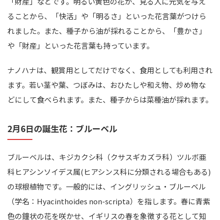
「財産」などです。明るい黄色の花が、見る人に元気を与え
ることから、「快活」や「明るさ」といった花言葉がつけら
れました。また、種子から油が採れることから、「豊かさ」
や「財産」といった花言葉も持っています。
ナノハナは、観賞用としてだけでなく、食用としても利用され
ます。若い茎や葉、つぼみは、おひたしや和え物、炒め物な
どにして食べられます。また、種子からは菜種油が採れます。
2月6日の誕生花：ブルーベル
ブルーベルは、キジカクシ科（クサスギカズラ科）ツルボ亜
科ヒアシンソイデス属(ヒアシンス科に分類される場合もある)
の球根植物です。一般的には、イングリッシュ・ブルーベル
（学名：Hyacinthoides non-scripta）を指します。春に青紫
色の鐘状の花を咲かせ、イギリスの春を象徴する花として知