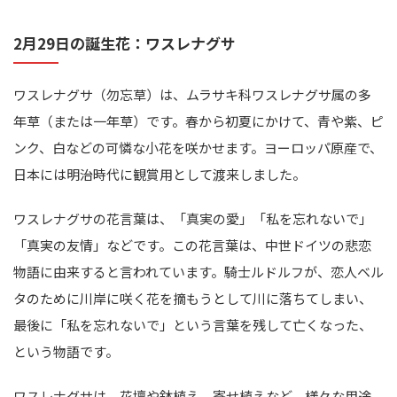
2月29日の誕生花：ワスレナグサ
ワスレナグサ（勿忘草）は、ムラサキ科ワスレナグサ属の多
年草（または一年草）です。春から初夏にかけて、青や紫、ピ
ンク、白などの可憐な小花を咲かせます。ヨーロッパ原産で、
日本には明治時代に観賞用として渡来しました。
ワスレナグサの花言葉は、「真実の愛」「私を忘れないで」
「真実の友情」などです。この花言葉は、中世ドイツの悲恋
物語に由来すると言われています。騎士ルドルフが、恋人ベル
タのために川岸に咲く花を摘もうとして川に落ちてしまい、
最後に「私を忘れないで」という言葉を残して亡くなった、
という物語です。
ワスレナグサは、花壇や鉢植え、寄せ植えなど、様々な用途