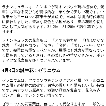
ラナンキュラスは、キンポウゲ科キンポウゲ属の植物で、幾
重にも重なる花びらが特徴的な、華やかで美しい花です。中
近東からヨーロッパ南東部が原産で、日本には明治時代末期
に伝わりました。豊富な花色と品種があり、春の花壇や切り
花として人気があります。3月2日、3月20日の誕生花でもあ
ります。
ラナンキュラスの花言葉は、「とても魅力的」「晴れやかな
魅力」「光輝を放つ」「名声」「名誉」「美しい人格」など
です。幾重にも重なる花びらが、幾重にも魅力が重なってい
る様を表しているとされ、その美しさや華やかさから、ポジ
ティブな花言葉が多くつけられています。
4月3日の誕生花：ゼラニウム
ゼラニウムは、フウロソウ科テンジクアオイ属（ペラルゴニ
ウム属）の植物の総称で、独特の香りと可愛らしい花が特徴
です。南アフリカ原産で、種類や品種が豊富で、花色も赤、
ピンク、白、オレンジなど様々です。
ゼラニウムの花言葉は、色によって異なりますが、一般的に