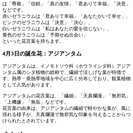
は「尊敬」「信頼」「真の友情」「君ありて幸福」「決意」
などです。
赤いゼラニウムは「君ありて幸福」「あなたがいて幸せ」、
ピンクのゼラニウムは「決意」「決心」、
白いゼラニウムは「私はあなたの愛を信じない」、
黄色のゼラニウムは「予期せぬ出会い」
といった花言葉を持ちます。
4月3日の誕生花：アジアンタム
アジアンタムは、イノモトソウ科（ホウライシダ科）アジア
ンタム属のシダ植物の総称で、繊細で涼しげな葉が特徴で
す。熱帯・亜熱帯地域を中心に広く分布しており、観葉植物
として人気があります。
アジアンタムの花言葉は、「繊細」「天真爛漫」「無邪気」
「上機嫌」「無垢」などです。
花言葉の由来は、アジアンタムの繊細で軽やかな葉が、風に
揺れる様子が、天真爛漫で無邪気な印象を与えることからつ
けられたとされています。