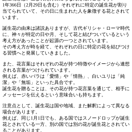
1年366日（2月29日も含む）それぞれに特定の誕生花が割り
当てられていて、その日に生まれた人を象徴する花とされて
います。
誕生花の由来は諸説ありますが、古代ギリシャ・ローマ時代
に、神々が特定の日や月、そして花と結びついているという
考え方があったことが起源の一つとされています。
その考え方が時を経て、それぞれの日に特定の花を結びつけ
る習慣へと発展していきました。
また、花言葉はそれぞれの花が持つ特徴やイメージから連想
される言葉がつけられています。
例えば、赤いバラは「愛情」や「情熱」、白いユリは「純
潔」や「無垢」といった具合です。
誕生花を贈ることは、その花が持つ花言葉を通じて、相手に
メッセージを伝えるという意味合いも持ちます。
注意点として、誕生花は国や地域、また解釈によって異なる
場合があります。
例えば、同じ1月1日でも、ある国ではスノードロップが誕生
花とされている一方、別の国では別の花が誕生花とされてい
ることがあります。