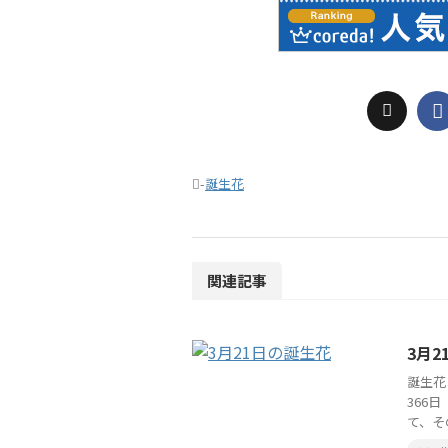
-
誕生花
関連記事
3月
誕生花
366
て、そ