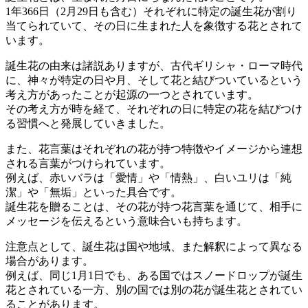
1年366日（2月29日も含む）それぞれに特定の誕生花が割り
当てられていて、その日に生まれた人を象徴する花とされて
います。
誕生花の由来は諸説ありますが、古代ギリシャ・ローマ時代
に、神々が特定の日や月、そして花と結びついているという
考え方があったことが起源の一つとされています。
その考え方が時を経て、それぞれの日に特定の花を結びつけ
る習慣へと発展していきました。
また、花言葉はそれぞれの花が持つ特徴やイメージから連想
される言葉がつけられています。
例えば、赤いバラは「愛情」や「情熱」、白いユリは「純
潔」や「無垢」といった具合です。
誕生花を贈ることは、その花が持つ花言葉を通じて、相手に
メッセージを伝えるという意味合いも持ちます。
注意点として、誕生花は国や地域、また解釈によって異なる
場合があります。
例えば、同じ1月1日でも、ある国ではスノードロップが誕生
花とされている一方、別の国では別の花が誕生花とされてい
ることがあります。