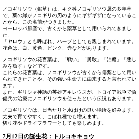
ノコギリソウ（鋸草）は、キク科ノコギリソウ属の多年草
で、葉の縁がノコギリの刃のようにギザギザになっているこ
とから、この名前がつきました。
ヨーロッパ原産で、古くから薬草として用いられてきまし
た。
「ヤロウ」とも呼ばれ、ハーブとしても親しまれています。
花色は、白、黄色、ピンク、赤などがあります。
ノコギリソウの花言葉は、「戦い」「勇敢」「治癒」「悲し
みを癒す」などです。
これらの花言葉は、ノコギリソウが古くから傷薬として用い
られてきたことや、その強い生命力に由来すると言われてい
ます。
また、ギリシャ神話の英雄アキレウスが、トロイア戦争で負
傷兵の治療にノコギリソウを使ったという伝説もあります。
ノコギリソウは、日当たりと水はけの良い場所を好みます。
丈夫で育てやすく、こぼれ種でも増えます。
切り花やドライフラワーとしても楽しめます。
7月12日の誕生花：トルコキキョウ