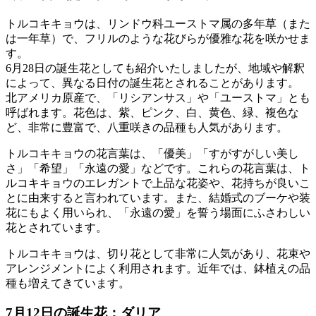
トルコキキョウは、リンドウ科ユーストマ属の多年草（また
は一年草）で、フリルのような花びらが優雅な花を咲かせま
す。
6月28日の誕生花としても紹介いたしましたが、地域や解釈
によって、異なる日付の誕生花とされることがあります。
北アメリカ原産で、「リシアンサス」や「ユーストマ」とも
呼ばれます。花色は、紫、ピンク、白、黄色、緑、複色な
ど、非常に豊富で、八重咲きの品種も人気があります。
トルコキキョウの花言葉は、「優美」「すがすがしい美し
さ」「希望」「永遠の愛」などです。これらの花言葉は、ト
ルコキキョウのエレガントで上品な花姿や、花持ちが良いこ
とに由来すると言われています。また、結婚式のブーケや装
花にもよく用いられ、「永遠の愛」を誓う場面にふさわしい
花とされています。
トルコキキョウは、切り花として非常に人気があり、花束や
アレンジメントによく利用されます。近年では、鉢植えの品
種も増えてきています。
7月12日の誕生花：ダリア